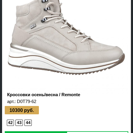
Кроссовки осень/весна / Remonte
арт.:
D0T79-62
10300 руб.
42
43
44