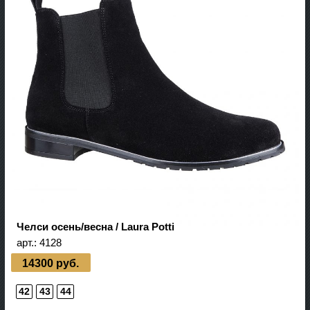
Челси осень/весна / Laura Potti
арт.:
4128
14300 руб.
42
43
44