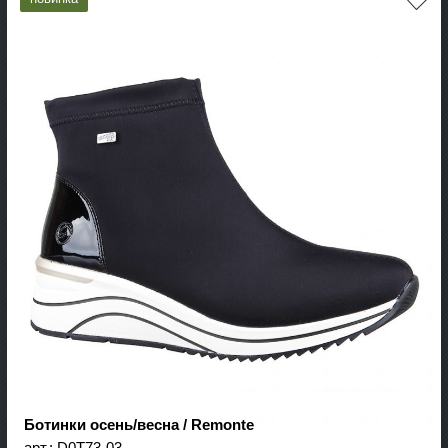
Ботинки осень/весна / Remonte
арт.:
D0T73-03