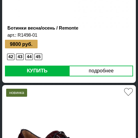
Ботинки весна/осень / Remonte
арт.:
R1498-01
9800 руб.
42
43
44
45
КУПИТЬ
подробнее