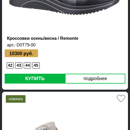
Кроссовки осень/весна / Remonte
арт.:
D0T79-00
10300 руб.
42
43
44
45
КУПИТЬ
подробнее