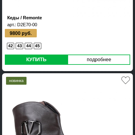
Кеды / Remonte
арт.:
D2E70-00
9800 руб.
42
43
44
45
КУПИТЬ
подробнее