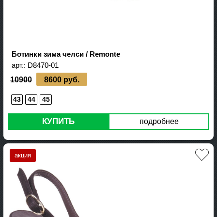
Ботинки зима челси / Remonte
арт.:
D8470-01
10900
8600 руб.
43
44
45
КУПИТЬ
подробнее