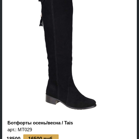
Ботфорты осень/весна / Tais
арт.:
MT029
18500
16500 руб.