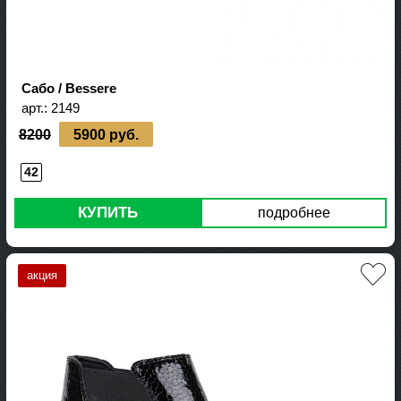
Сабо / Bessere
арт.:
2149
8200
5900 руб.
42
КУПИТЬ
подробнее