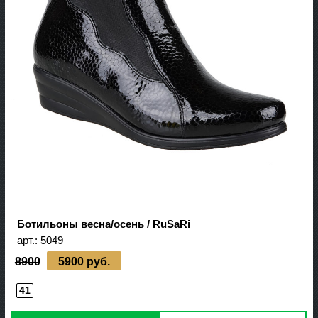
Ботильоны весна/осень / RuSaRi
арт.:
5049
8900
5900 руб.
41