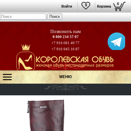
0
0
Войти
Корзина
8 800 234 57 07
+7 916 081 49 77
+7 916 945 16 87
МЕНЮ