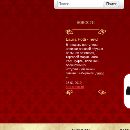
НОВОСТИ
Laura Potti - new!
В продажу поступили
новинки женской обуви в
больших размерах,
торговой марки Laura
Potti. Туфли, ботинки и
босоножки из
натуральной кожи и
замши. Выбирайте!
далее
»
15.01.2019
все новости