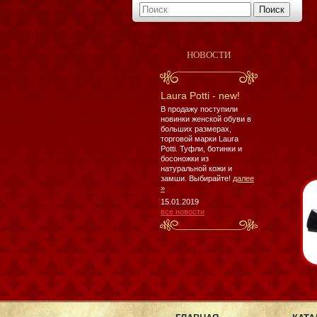
НОВОСТИ
Laura Potti - new!
В продажу поступили
новинки женской обуви в
больших размерах,
торговой марки Laura
Potti. Туфли, ботинки и
босоножки из
натуральной кожи и
замши. Выбирайте!
далее
»
15.01.2019
все новости