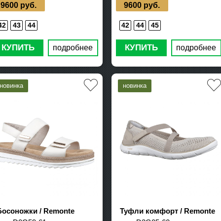
9600 руб.
9600 руб.
42
43
44
42
44
45
КУПИТЬ
КУПИТЬ
подробнее
подробнее
Босоножки / Remonte
Туфли комфорт / Remonte