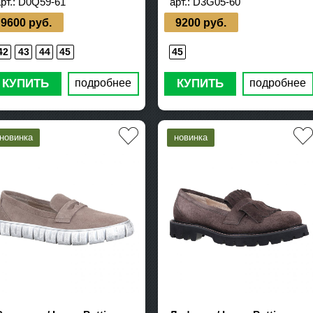
рт.:
D0Q59-61
арт.:
D3G05-60
9600 руб.
9200 руб.
42
43
44
45
45
КУПИТЬ
КУПИТЬ
подробнее
подробнее