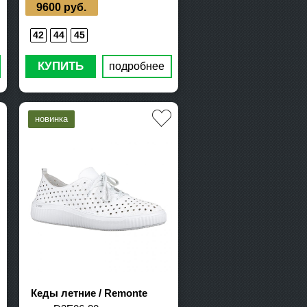
9600 руб.
42
44
45
КУПИТЬ
подробнее
Кеды летние / Remonte