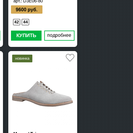
арт.:
D3E06-80
9600 руб.
42
44
КУПИТЬ
подробнее