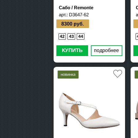
Сабо / Remonte
арт.:
D3647-62
а
8300 руб.
42
43
44
КУПИТЬ
подробнее