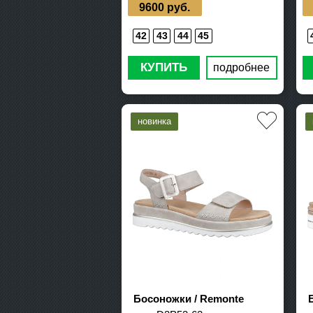
9600 руб.
42
43
44
45
КУПИТЬ
подробнее
Босоножки / Remonte