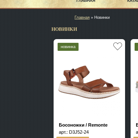
ГЛАВНАЯ
КАТА
Главная
» Новинки
НОВИНКИ
Босоножки / Remonte
арт.:
D3J52-24
а