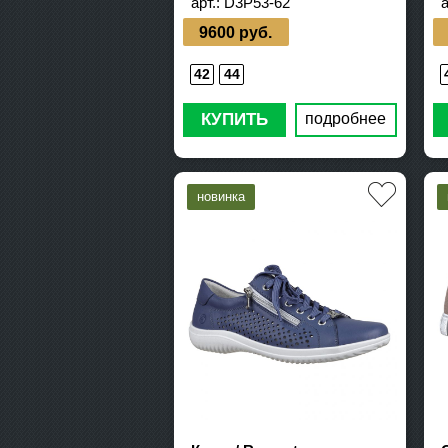
арт.:
D3P53-62
а
9600 руб.
42
44
КУПИТЬ
подробнее