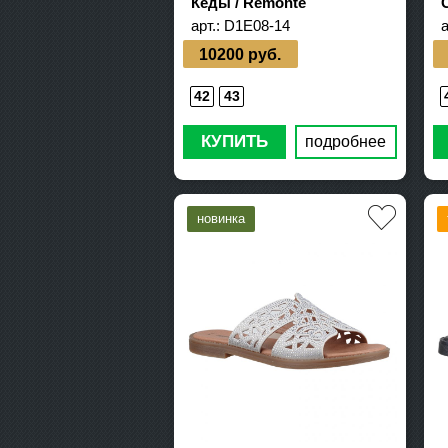
Кеды / Remonte
арт.:
D1E08-14
а
10200 руб.
42
43
КУПИТЬ
подробнее