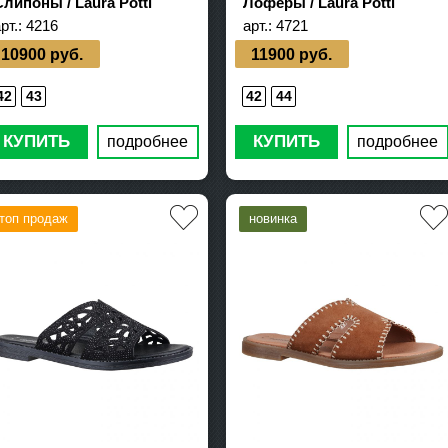
Слипоны / Laura Potti
Лоферы / Laura Potti
рт.:
4216
арт.:
4721
10900 руб.
11900 руб.
42
43
42
44
КУПИТЬ
КУПИТЬ
подробнее
подробнее