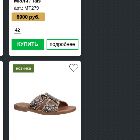
Мюли / Tais
арт.:
MT279
6900 руб.
42
КУПИТЬ
подробнее